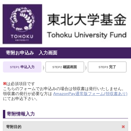
寄附お申込み 入力画面
申込入力
確認画面
完了
STEP1
STEP2
STEP3
※
は必須項目です
こちらのフォームでお申込みの場合は領収書は発行いたしません。
領収書の発行が必要な方は
AmazonPay通常版フォーム(領収書あり)
にてお申込下さい。
寄附情報入力
寄附目的
※