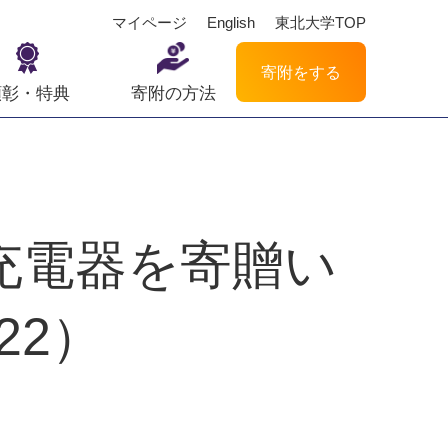
マイページ
English
東北大学TOP
寄附をする
顕彰・特典
寄附の方法
充電器を寄贈い
22）