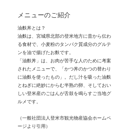
メニューのご紹介
油麩丼とは？
油麩は、宮城県北部の登米地方に昔から伝わ
る食材で、小麦粉のタンパク質成分のグルテ
ンを油で揚げたお麩です。
「油麩丼」は、お肉が苦手な人のために考案
されたメニューで、「かつ丼のかつの替わり
に油麩を使ったもの」。だし汁を吸った油麩
とねぎに絶妙にからむ半熟の卵、そしておい
しい登米産のごはんが舌鼓を鳴らすご当地グ
ルメです。
（一般社団法人登米市観光物産協会ホームペ
ージより引用）