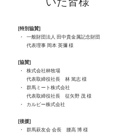
いた皆様
[特別協賛]
一般財団法人 田中貴金属記念財団
代表理事 岡本 英彌 様
[協賛]
株式会社林牧場
代表取締役社長 林 篤志 様
群馬ミート株式会社
代表取締役社長 征矢野 茂 様
カルビー株式会社
[後援]
群馬萩友会 会長 腰高 博 様