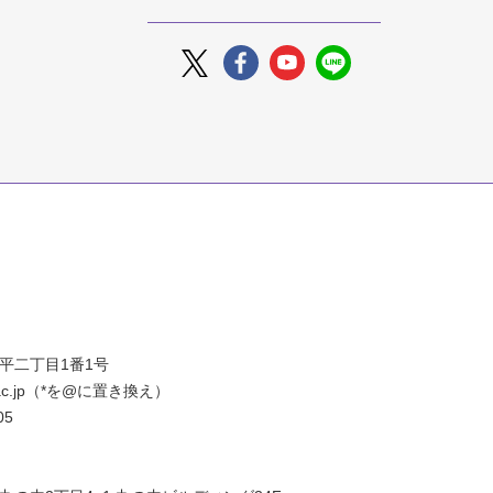
片平二丁目1番1号
oku.ac.jp（*を@に置き換え）
05