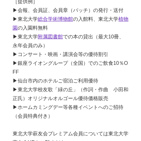
［提供例］
▶会報、会員証、会員章（バッチ）の発行・送付
▶東北大学
総合学術博物館
の入館料、東北大学
植物
園
の入園料無料
▶東北大学
附属図書館
での本の貸出（最大10冊、
永年会員のみ）
▶コンサート・映画・講演会等の優待割引
▶銀座ライオングループ（全国）でのご飲食10％O
FF
▶仙台市内のホテルご宿泊ご利用優待
▶東北大学校友歌「緑の丘」（作詞・作曲 小田和
正氏）オリジナルオルゴール優待価格販売
▶ホームカミングデー等各種イベントへのご招待
（会員特典付き）
東北大学萩友会プレミアム会員については東北大学