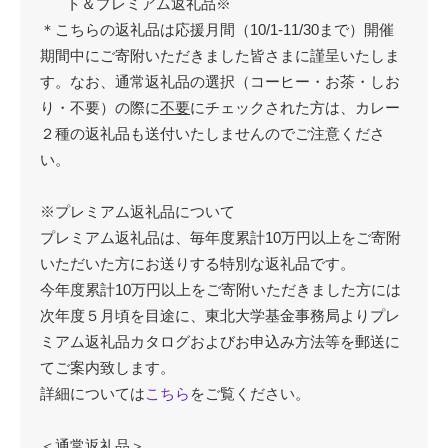
ト＆プレミアム返礼品※
＊こちらの返礼品は応援月間（10/1-11/30まで）開催
期間中にご寄附いただきました皆さまに謹呈いたしま
す。なお、通常返礼品の選択（コーヒー・お茶・しお
り・不要）の際に
不要
にチェックされた方は、カレー
２種の返礼品も送付いたしませんのでご注意くださ
い。
※プレミアム返礼品について
プレミアム返礼品は、毎年度累計10万円以上をご寄附
いただいた方にお送りする特別な返礼品です。
今年度累計10万円以上をご寄附いただきました方には
次年度５月頃を目途に、東北大学基金事務局よりプレ
ミアム返礼品カタログおよびお申込み方法等を郵送に
てご案内致します。
詳細については
こちら
をご覧ください。
＜通常返礼品＞