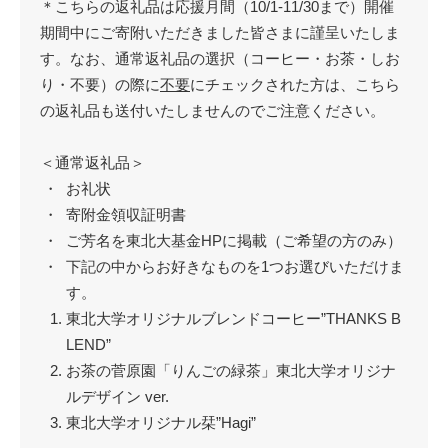
＊こちらの返礼品は応援月間（10/1-11/30まで）開催
期間中にご寄附いただきました皆さまに謹呈いたしま
す。なお、通常返礼品の選択（コーヒー・お茶・しお
り・不要）の際に
不要
にチェックされた方は、こちら
の返礼品も送付いたしませんのでご注意ください。
＜通常返礼品＞
お礼状
寄附金領収証明書
ご芳名を東北大基金HPに掲載（ご希望の方のみ）
下記の中からお好きなものを1つお選びいただけま
す。
東北大学オリジナルブレンドコーヒー”THANKS B
LEND”
お茶の菅原園「りんごの緑茶」東北大学オリジナ
ルデザイン ver.
東北大学オリジナル栞”Hagi”