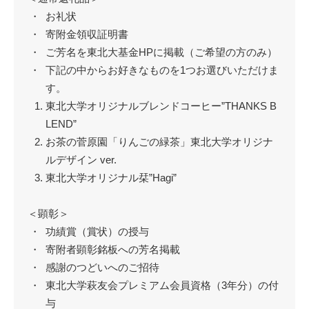
お礼状
寄附金領収証明書
ご芳名を東北大基金HPに掲載（ご希望の方のみ）
下記の中からお好きなものを1つお選びいただけま
す。
東北大学オリジナルブレンドコーヒー”THANKS B
LEND”
お茶の菅原園「りんごの緑茶」東北大学オリジナ
ルデザイン ver.
東北大学オリジナル栞”Hagi”
＜顕彰＞
功績賞（賞状）の授与
寄附者顕彰銘板への芳名掲載
感謝のつどいへのご招待
東北大学萩友会プレミアム会員資格（3年分）の付
与