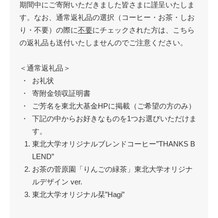
期間中にご寄附いただきました皆さまに謹呈いたしま
す。なお、通常返礼品の選択（コーヒー・お茶・しお
り・不要）の際に
不要
にチェックされた方は、こちら
の返礼品も送付いたしませんのでご注意ください。
＜通常返礼品＞
お礼状
寄附金領収証明書
ご芳名を東北大基金HPに掲載（ご希望の方のみ）
下記の中からお好きなものを1つお選びいただけま
す。
東北大学オリジナルブレンドコーヒー”THANKS B
LEND”
お茶の菅原園「りんごの緑茶」東北大学オリジナ
ルデザイン ver.
東北大学オリジナル栞”Hagi”