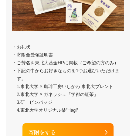
・お礼状
・寄附金受領証明書
・ご芳名を東北大基金HPに掲載（ご希望の方のみ）
・下記の中からお好きなものを1つお選びいただけま
す。
1.東北大学 × 珈琲工房いしかわ 東北大ブレンド
2.東北大学 × ガネッシュ「学都の紅茶」
3.研一ピンバッジ
4.東北大学オリジナル栞”Hagi”
寄附をする