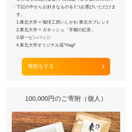
・下記の中からお好きなものを1つお選びいただけま
す。
1.東北大学 × 珈琲工房いしかわ 東北大ブレンド
2.東北大学 × ガネッシュ「学都の紅茶」
3.研一ピンバッジ
4.東北大学オリジナル栞”Hagi”
寄附をする
100,000円のご寄附（個人）