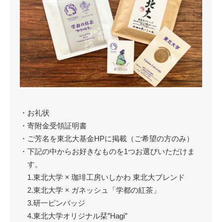
・お礼状
・寄附金受領証明書
・ご芳名を東北大基金HPに掲載（ご希望の方のみ）
・下記の中からお好きなものを1つお選びいただけま
す。
1.東北大学 × 珈琲工房いしかわ 東北大ブレンド
2.東北大学 × ガネッシュ「学都の紅茶」
3.研一ピンバッジ
4.東北大学オリジナル栞”Hagi”