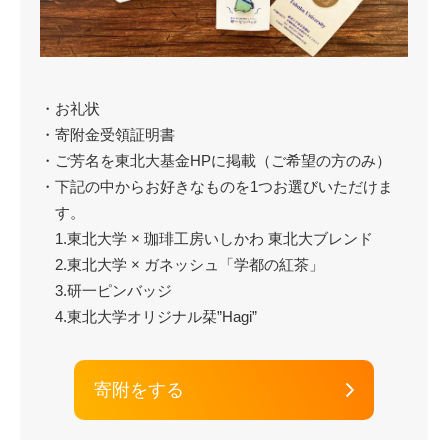
・お礼状
・寄附金受領証明書
・ご芳名を東北大基金HPに掲載（ご希望の方のみ）
・下記の中からお好きなものを1つお選びいただけま
す。
1.東北大学 × 珈琲工房いしかわ 東北大ブレンド
2.東北大学 × ガネッシュ「学都の紅茶」
3.研一ピンバッジ
4.東北大学オリジナル栞”Hagi”
寄附をする