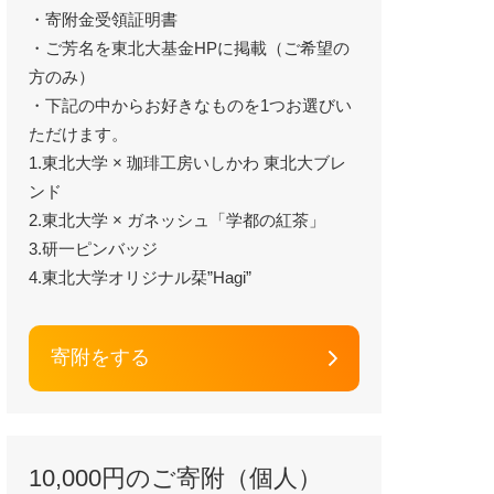
・寄附金受領証明書
・ご芳名を東北大基金HPに掲載（ご希望の
方のみ）
・下記の中からお好きなものを1つお選びい
ただけます。
1.東北大学 × 珈琲工房いしかわ 東北大ブレ
ンド
2.東北大学 × ガネッシュ「学都の紅茶」
3.研一ピンバッジ
4.東北大学オリジナル栞”Hagi”
寄附をする
10,000円のご寄附（個人）