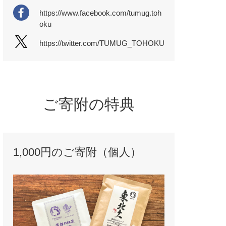
https://www.facebook.com/tumug.toh
oku
https://twitter.com/TUMUG_TOHOKU
ご寄附の特典
1,000円のご寄附（個人）