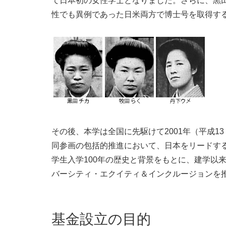
て日本初の女性学士となりました。さらに、黒
性でも異例であった日米両方で博士号を取得す
その後、本学は全国に先駆けて2001年（平成1
同参画の包括的推進において、日本をリードす
学生入学100年の歴史と背景をもとに、建学以
バーシティ・エクイティ＆インクルージョンを
基金設立の目的