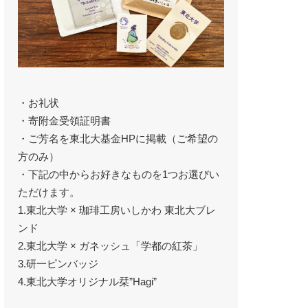
・お礼状
・寄附金受領証明書
・ご芳名を東北大基金HPに掲載（ご希望の
方のみ）
・下記の中からお好きなものを1つお選びい
ただけます。
1.東北大学 × 珈琲工房いしかわ 東北大ブレ
ンド
2.東北大学 × ガネッシュ「学都の紅茶」
3.研一ピンバッジ
4.東北大学オリジナル栞”Hagi”