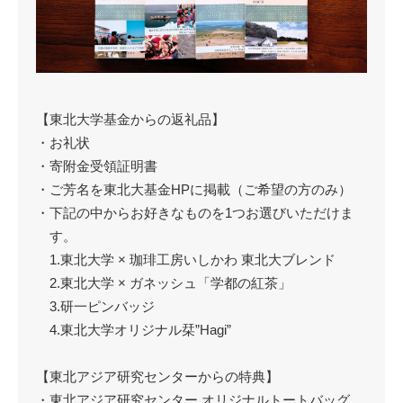
【東北大学基金からの返礼品】
・お礼状
・寄附金受領証明書
・ご芳名を東北大基金HPに掲載（ご希望の方のみ）
・下記の中からお好きなものを1つお選びいただけま
す。
1.東北大学 × 珈琲工房いしかわ 東北大ブレンド
2.東北大学 × ガネッシュ「学都の紅茶」
3.研一ピンバッジ
4.東北大学オリジナル栞”Hagi”
【東北アジア研究センターからの特典】
・東北アジア研究センター オリジナルトートバッグ