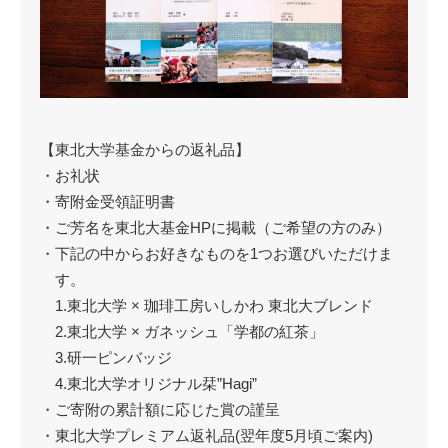
【東北大学基金からの返礼品】
・お礼状
・寄附金受領証明書
・ご芳名を東北大基金HPに掲載（ご希望の方のみ）
・下記の中からお好きなものを1つお選びいただけま
す。
1.東北大学 × 珈琲工房いしかわ 東北大ブレンド
2.東北大学 × ガネッシュ「学都の紅茶」
3.研一ピンバッジ
4.東北大学オリジナル栞”Hagi”
・ご寄附の累計額に応じた賞の謹呈
・東北大学プレミアム返礼品(翌年度5月頃ご案内)