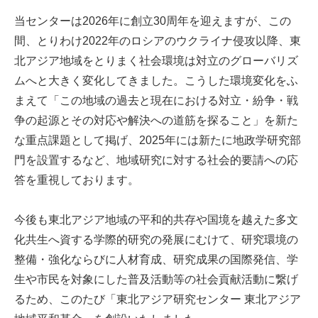
当センターは2026年に創立30周年を迎えますが、この
間、とりわけ2022年のロシアのウクライナ侵攻以降、東
北アジア地域をとりまく社会環境は対立のグローバリズ
ムへと大きく変化してきました。こうした環境変化をふ
まえて「この地域の過去と現在における対立・紛争・戦
争の起源とその対応や解決への道筋を探ること」を新た
な重点課題として掲げ、2025年には新たに地政学研究部
門を設置するなど、地域研究に対する社会的要請への応
答を重視しております。
今後も東北アジア地域の平和的共存や国境を越えた多文
化共生へ資する学際的研究の発展にむけて、研究環境の
整備・強化ならびに人材育成、研究成果の国際発信、学
生や市民を対象にした普及活動等の社会貢献活動に繋げ
るため、このたび「東北アジア研究センター 東北アジア