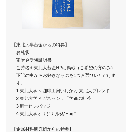
【東北大学基金からの特典】
・お礼状
・寄附金受領証明書
・ご芳名を東北大基金HPに掲載（ご希望の方のみ）
・下記の中からお好きなものを1つお選びいただけま
す。
1.東北大学 × 珈琲工房いしかわ 東北大ブレンド
2.東北大学 × ガネッシュ「学都の紅茶」
3.研一ピンバッジ
4.東北大学オリジナル栞”Hagi”
【金属材料研究所からの特典】