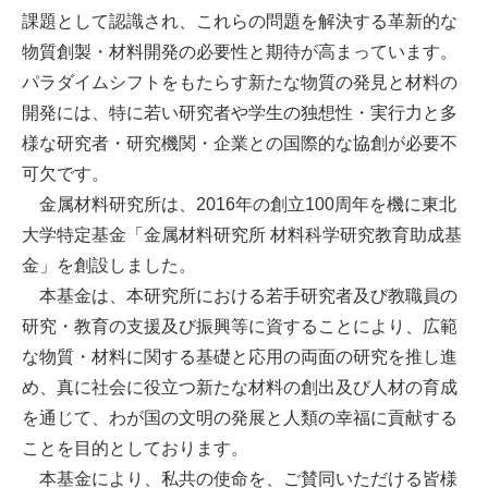
課題として認識され、これらの問題を解決する革新的な
物質創製・材料開発の必要性と期待が高まっています。
パラダイムシフトをもたらす新たな物質の発見と材料の
開発には、特に若い研究者や学生の独想性・実行力と多
様な研究者・研究機関・企業との国際的な協創が必要不
可欠です。
金属材料研究所は、
2016年の創立100周年を機に東北
大学特定基金「
金属材料研究所 材料科学研究教育助成基
金」を創設しました。
本基金は、本研究所における若手研究者及び教職員の
研究・
教育の支援及び振興等に資することにより、広範
な物質・
材料に関する基礎と応用の両面の研究を推し進
め、
真に社会に役立つ新たな材料の創出及び人材の育成
を通じて、
わが国の文明の発展と人類の幸福に貢献する
ことを目的としており
ます。
本基金により、私共の使命を、
ご賛同いただける皆様