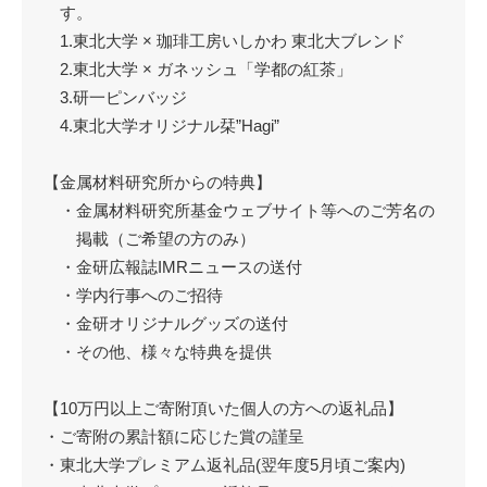
す。
1.東北大学 × 珈琲工房いしかわ 東北大ブレンド
2.東北大学 × ガネッシュ「学都の紅茶」
3.研一ピンバッジ
4.東北大学オリジナル栞”Hagi”
【金属材料研究所からの特典】
・金属材料研究所基金ウェブサイト等へのご芳名の
掲載（ご希望の方のみ）
・金研広報誌IMRニュースの送付
・学内行事へのご招待
・金研オリジナルグッズの送付
・その他、様々な特典を提供
【10万円以上ご寄附頂いた個人の方への返礼品】
・ご寄附の累計額に応じた賞の謹呈
・東北大学プレミアム返礼品(翌年度5月頃ご案内)