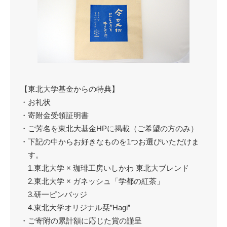
【東北大学基金からの特典】
・お礼状
・寄附金受領証明書
・ご芳名を東北大基金HPに掲載（ご希望の方のみ）
・下記の中からお好きなものを1つお選びいただけま
す。
1.東北大学 × 珈琲工房いしかわ 東北大ブレンド
2.東北大学 × ガネッシュ「学都の紅茶」
3.研一ピンバッジ
4.東北大学オリジナル栞”Hagi”
・ご寄附の累計額に応じた賞の謹呈