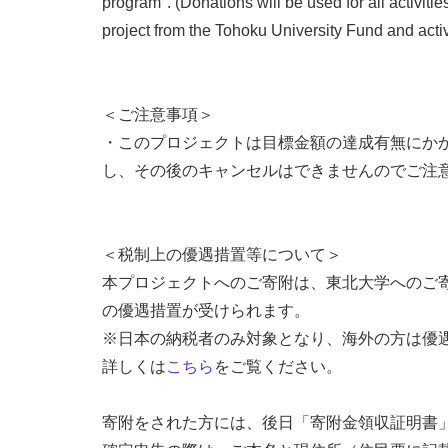
program". (Donations will be used for all activitie
project from the Tohoku University Fund and activi
＜ご注意事項＞
・このプロジェクトは目標金額の達成有無にか
し、その後のキャンセルはできませんのでご注
＜税制上の優遇措置等について＞
本プロジェクトへのご寄附は、東北大学へのご
の優遇措置が受けられます。
※日本の納税者のみ対象となり、海外の方は優
詳しくは
こちら
をご覧ください。
寄附をされた方には、後日「寄附金領収証明書